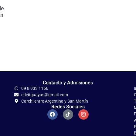
de
ón
Contacto y Admisiones
09 8 933 1166
I
cdeitguayas@gmail.com
C
Carchi entre Argentina y San Martín
T
Redes Sociales
M
P
A
P
B