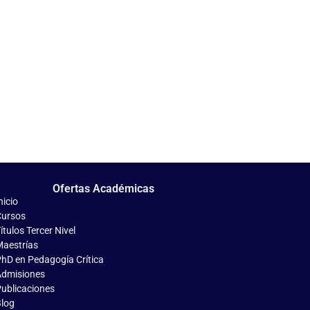
Ofertas Académicas
nicio
ursos
ítulos Tercer Nivel
aestrías
hD en Pedagogía Crítica
dmisiones
ublicaciones
log