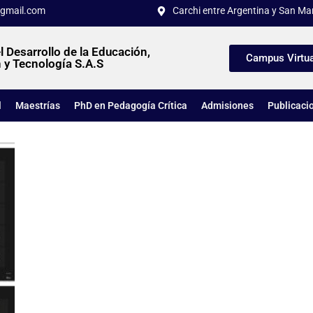
gmail.com
Carchi entre Argentina y San Mar
l Desarrollo de la Educación,
Campus Virtua
 y Tecnología S.A.S
l
Maestrías
PhD en Pedagogía Crítica
Admisiones
Publicaci