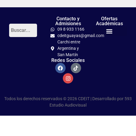
Contacto y
Ofertas
Admisiones
Académicas
09 8 933 1166
cdeitguayas@gmail.com
Títulos Tercer Nivel
PhD en Pedagogía Crítica
Carchi entre
Argentina y
San Martín
Redes Sociales
Todos los derechos reservados © 2026 CDEIT | Desarrollado por
593
Estudio Audiovisual