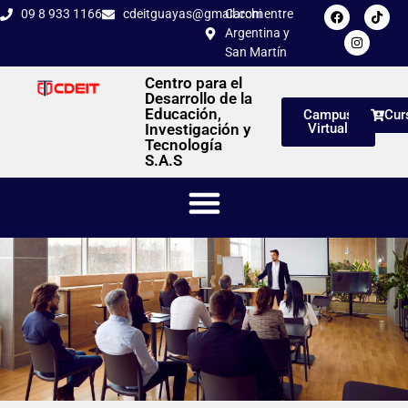
09 8 933 1166
cdeitguayas@gmail.com
Carchi entre
Argentina y
San Martín
Centro para el
Desarrollo de la
Educación,
Campus
Cur
Investigación y
Virtual
Tecnología
S.A.S