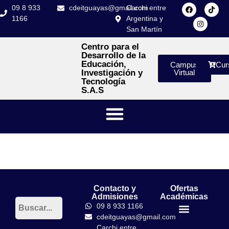
09 8 933
cdeitguayas@gmail.com
Carchi entre
1166
Argentina y
San Martín
Centro para el
Desarrollo de la
Educación,
Campus
Cur
Investigación y
Virtual
Tecnología
S.A.S
Contacto y
Ofertas
Admisiones
Académicas
09 8 933 1166
cdeitguayas@gmail.com
Títulos Tercer Nivel
PhD en Pedagogía Crítica
Carchi entre