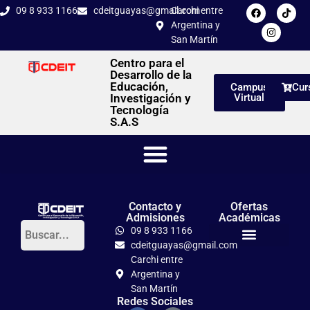
09 8 933 1166
cdeitguayas@gmail.com
Carchi entre
Argentina y
San Martín
Centro para el
Desarrollo de la
Educación,
Campus
Cur
Investigación y
Virtual
Tecnología
S.A.S
Contacto y
Ofertas
Admisiones
Académicas
09 8 933 1166
cdeitguayas@gmail.com
Títulos Tercer Nivel
PhD en Pedagogía Crítica
Carchi entre
Argentina y
San Martín
Redes Sociales