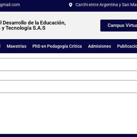
gmail.com
Carchi entre Argentina y San Mar
l Desarrollo de la Educación,
Campus Virtua
 y Tecnología S.A.S
l
Maestrías
PhD en Pedagogía Crítica
Admisiones
Publicaci