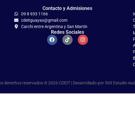
Contacto y Admisiones
09 8 933 1166
I
cdeitguayas@gmail.com
C
Carchi entre Argentina y San Martín
T
Redes Sociales
M
P
A
P
B
C
os derechos reservados © 2026 CDEIT | Desarrollado por
593 Estudio Aud