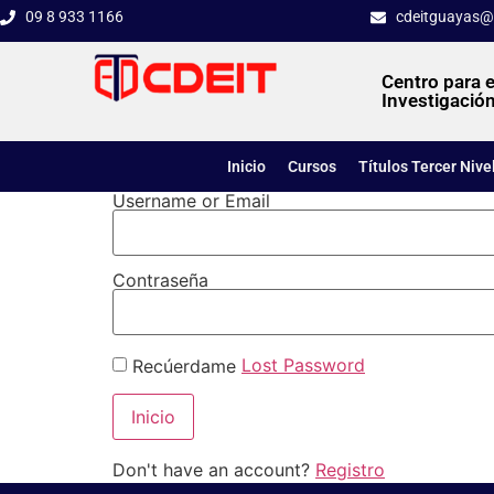
09 8 933 1166
cdeitguayas@
Centro para e
Investigación
Inicio
Cursos
Títulos Tercer Nive
Username or Email
Contraseña
Lost Password
Recúerdame
Don't have an account?
Registro