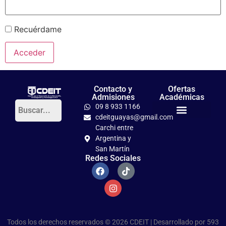
Recuérdame
Contacto y
Ofertas
Admisiones
Académicas
09 8 933 1166
cdeitguayas@gmail.com
Títulos Tercer Nivel
PhD en Pedagogía Crítica
Carchi entre
Argentina y
San Martín
Redes Sociales
Todos los derechos reservados © 2026 CDEIT | Desarrollado por
593