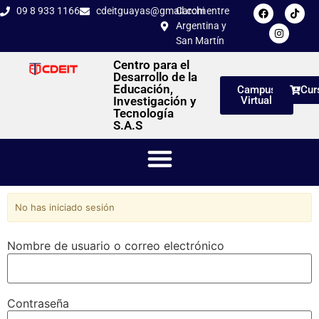
09 8 933 1166
cdeitguayas@gmail.com
Carchi entre
Argentina y
San Martín
Centro para el
Desarrollo de la
Educación,
Campus
Cur
Investigación y
Virtual
Tecnología
S.A.S
No has iniciado sesión
Nombre de usuario o correo electrónico
Contraseña